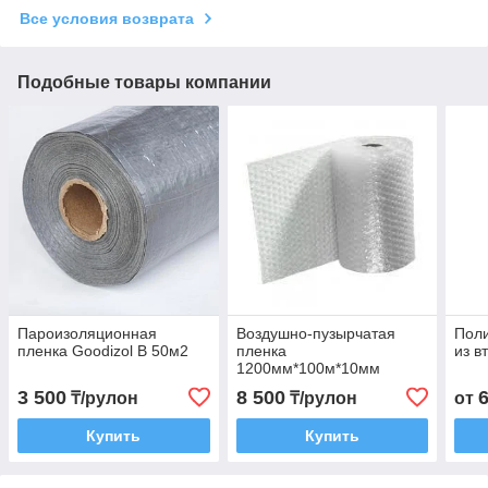
Все условия возврата
Подобные товары компании
Пароизоляционная
Воздушно-пузырчатая
Поли
пленка Goodizol B 50м2
пленка
из в
1200мм*100м*10мм
3 500
8 500
₸/рулон
₸/рулон
от
Купить
Купить