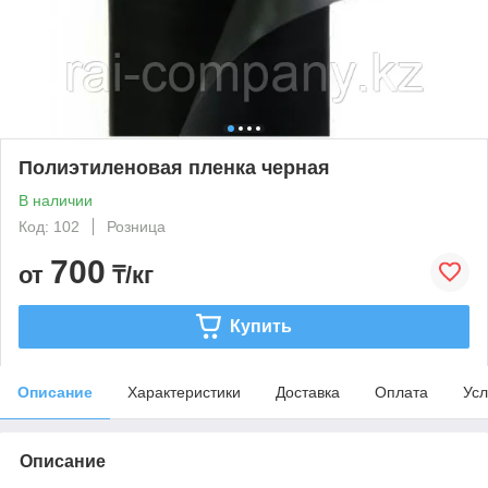
Полиэтиленовая пленка черная
В наличии
Код: 102
Розница
700
от
₸/кг
Купить
Описание
Характеристики
Доставка
Оплата
Усл
Описание