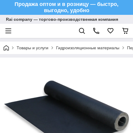
Продажа оптом и в розницу — быстро,
выгодно, удобно
Rai company — торгово-производственная компания
Товары и услуги
Гидроизоляционные материалы
Пе