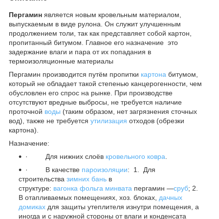
Пергамин
является новым кровельным материалом,
выпускаемым в виде рулона. Он служит улучшенным
продолжением толи, так как представляет собой картон,
пропитанный битумом. Главное его назначение это
задержание влаги и пара от их попадания в
термоизоляционные материалы
Пергамин производится путём пропитки
картона
битумом,
который не обладает такой степенью канцерогенности, чем
обусловлен его спрос на рынке. При производстве
отсутствуют вредные выбросы, не требуется наличие
проточной
воды
(таким образом, нет загрязнения сточных
вод), также не требуется
утилизация
отходов (обрезки
картона).
Назначение:
· Для нижних слоёв
кровельного ковра
.
· В качестве
пароизоляции
: 1. Для
строительства
зимних
бань
в
структуре:
вагонка
фольга
минвата
пергамин —
сруб
; 2.
В отапливаемых помещениях, хоз. блоках,
дачных
домиках
для защиты утеплителя изнутри помещения, а
иногда и с наружной стороны от влаги и конденсата