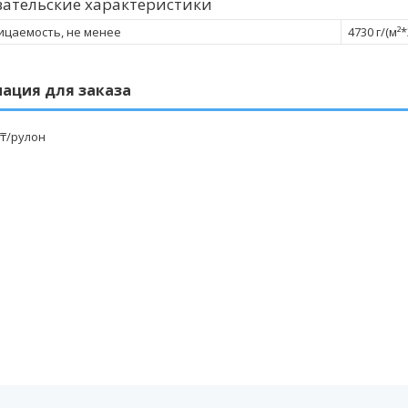
ательские характеристики
цаемость, не менее
4730 г/(м²
ация для заказа
 ₸/рулон