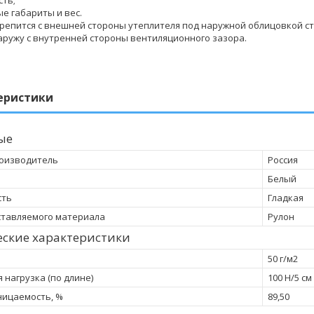
е габариты и вес.
репится с внешней стороны утеплителя под наружной облицовкой с
аружу с внутренней стороны вентиляционного зазора.
еристики
ые
оизводитель
Россия
Белый
сть
Гладкая
тавляемого материала
Рулон
еские характеристики
50 г/м2
 нагрузка (по длине)
100 Н/5 см
ицаемость, %
89,50