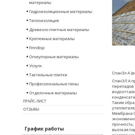
материалы
Гидроизоляционные материалы
Теплоизоляция
Древесно-плитные материалы
Крепежные материалы
Finndisp
Огнеупорные материалы
Услуги
СпанЭл А (в
Тактильные плитки
СпанЭЛ А п
Профессиональные пены
перепадов 
водоотталк
Отделочные материалы
конденсата
ПРАЙС-ЛИСТ
Таким обра
утеплителя,
ОТЗЫВЫ
Мембрана С
экономично
прочность;
График работы
высокая па
экологично