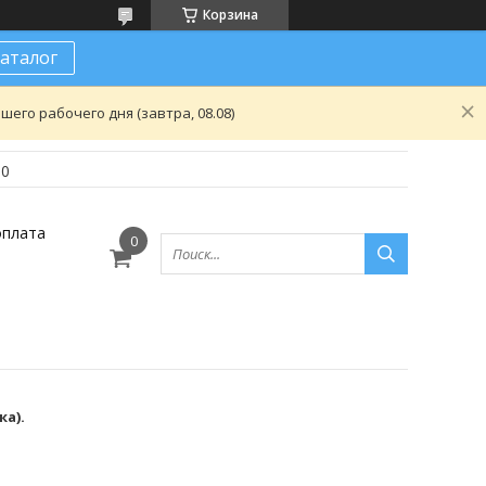
Корзина
аталог
его рабочего дня (завтра, 08.08)
80
оплата
а).