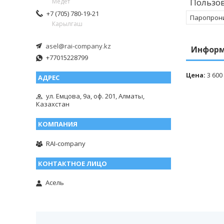
Пользов
Медет
+7 (705) 780-19-21
Паропрони
Карылгаш
asel@rai-company.kz
Информ
+77015228799
Цена:
3 600
ул. Емцова, 9а, оф. 201, Алматы,
Казахстан
RAI-company
Асель