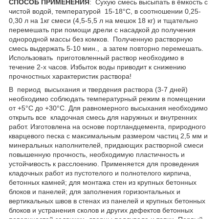
СПОСОБ ПРИМЕНЕНИЯ
:
Сухую смесь высыпать в ёмкость с
чистой водой, температурой 15-18°С, в соотношении 0,25-
0,30 л на 1кг смеси (4,5-5,5 л на мешок 18 кг) и тщательно
перемешать при помощи дрели с насадкой до получения
однородной массы без комков. Полученную растворную
смесь выдержать 5-10 мин., а затем повторно перемешать.
Использовать приготовленный раствор необходимо в
течение 2-х часов. Избыток воды приводит к снижению
прочностных характеристик раствора!
В период высыхания и твердения раствора (3-7 дней)
необходимо соблюдать температурный режим в помещении
от +5°С до +30°С. Для равномерного высыхания необходимо
открыть все кладочная смесь для наружных и внутренних
работ. Изготовлена на основе портландцемента, природного
кварцевого песка с максимальным размером частиц 2,5 мм и
минеральных наполнителей, придающих растворной смеси
повышенную прочность, необходимую пластичность и
устойчивость к расслоению. Применяется для проведения
кладочных работ из пустотелого и полнотелого кирпича,
бетонных камней; для монтажа стен из крупных бетонных
блоков и панелей; для заполнения горизонтальных и
вертикальных швов в стенах из панелей и крупных бетонных
блоков и устранения сколов и других дефектов бетонных