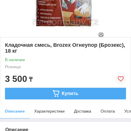
Кладочная смесь, Brozex Огнеупор (Брозекс),
18 кг
В наличии
Розница
3 500
₸
Купить
Описание
Характеристики
Доставка
Оплата
Усл
Описание